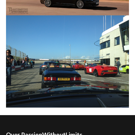
Over PassionWithoutLimits